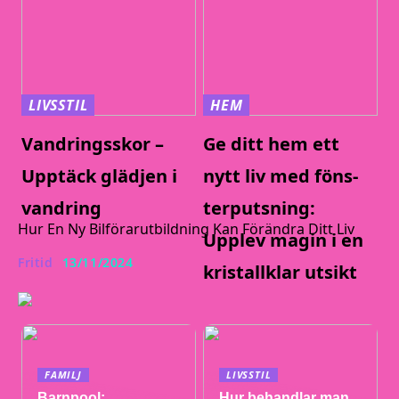
LIVSSTIL
HEM
Vandringsskor –
Ge ditt hem ett
Upptäck glädjen i
nytt liv med föns-
vandring
terputsning:
Hur En Ny Bilförarutbildning Kan Förändra Ditt Liv
Upplev magin i en
Fritid
13/11/2024
kristallklar utsikt
FAMILJ
LIVSSTIL
Barnpool:
Hur behandlar man