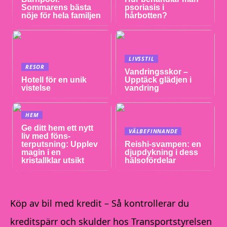
Sommarens bästa
psoriasis i
nöje för hela familjen
hårbotten?
LIVSSTIL
RESOR
Vandringsskor –
Hotell för en unik
Upptäck glädjen i
vistelse
vandring
HEM
Ge ditt hem ett nytt
VÄLBEFINNANDE
liv med föns-
terputsning: Upplev
Reishi-svampen: en
magin i en
djupdykning i dess
kristallklar utsikt
hälsofördelar
Köp av bil med kredit – Så kontrollerar du
kreditspärr och skulder hos Transportstyrelsen