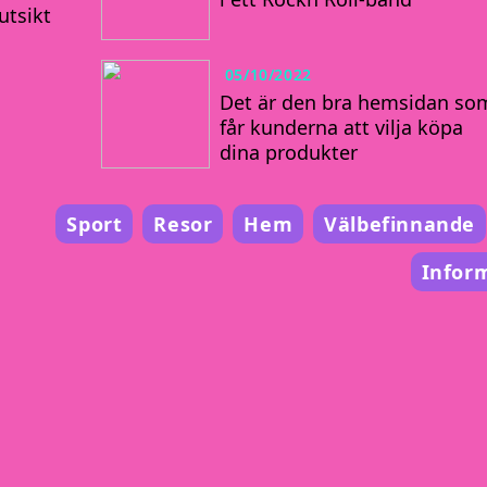
utsikt
05/10/2022
Det är den bra hemsidan so
får kunderna att vilja köpa
dina produkter
Sport
Resor
Hem
Välbefinnande
Infor
Hur internet förenar oss och bidrar till