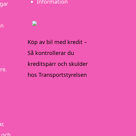
Information
ngar
an
Köp av bil med kredit –
Så kontrollerar du
kreditspärr och skulder
re.
hos Transportstyrelsen
r,
r och