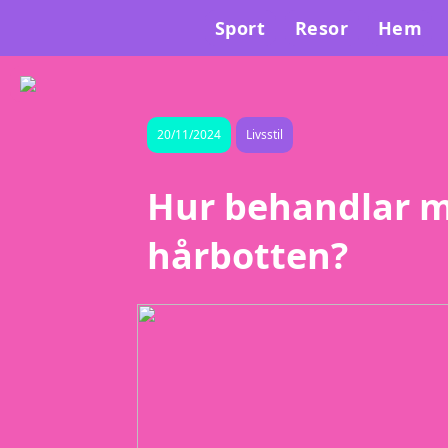
Sport
Resor
Hem
20/11/2024
Livsstil
Hur behandlar ma
hårbotten?