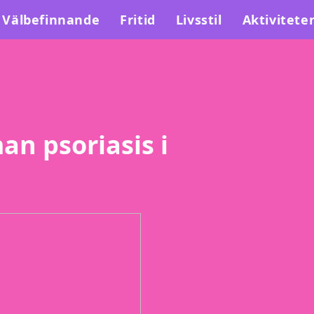
Välbefinnande
Fritid
Livsstil
Aktivitete
n psoriasis i