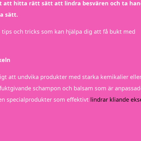
gt att hitta rätt sätt att lindra besvären och ta ha
a sätt.
g tips och tricks som kan hjälpa dig att få bukt med
keln
tigt att undvika produkter med starka kemikalier elle
ch fuktgivande schampon och balsam som är anpassad
ven specialprodukter som effektivt
lindrar kliande eks