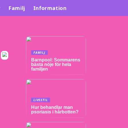
r
Familj
Information
FAMILJ
Barnpool: Sommarens
bästa nöje för hela
familjen
LIVSSTIL
Hur behandlar man
psoriasis i hårbotten?