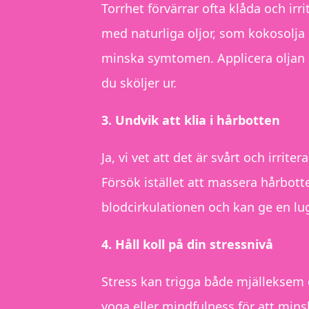
Torrhet förvärrar ofta klåda och ir
med naturliga oljor, som kokosolja 
minska symtomen. Applicera oljan i
du sköljer ur.
3. Undvik att klia i hårbotten
Ja, vi vet att det är svårt och irri
Försök istället att massera hårbott
blodcirkulationen och kan ge en lu
4. Håll koll på din stressnivå
Stress kan trigga både mjälleksem 
yoga eller mindfulness för att min