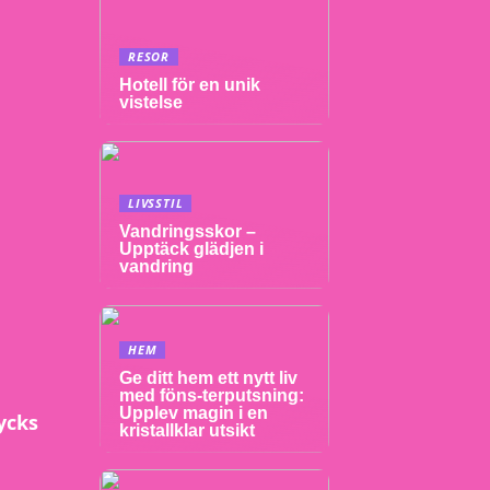
RESOR
Hotell för en unik
vistelse
LIVSSTIL
Vandringsskor –
Upptäck glädjen i
vandring
HEM
Ge ditt hem ett nytt liv
med föns-terputsning:
Upplev magin i en
ycks
kristallklar utsikt