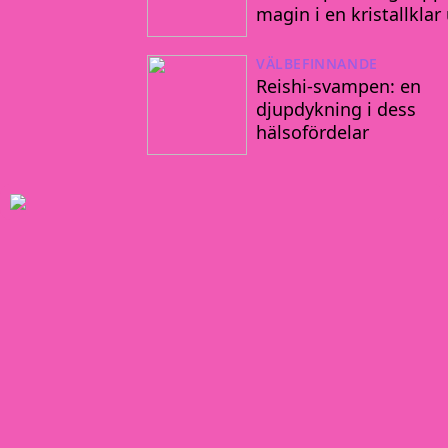
magin i en kristallklar 
VÄLBEFINNANDE
Reishi-svampen: en
djupdykning i dess
hälsofördelar
Reishi-svampen: en djupdykning i