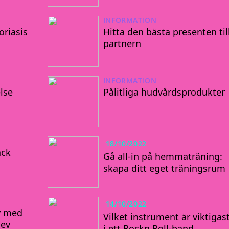
INFORMATION
riasis
Hitta den bästa presenten til
partnern
INFORMATION
else
Pålitliga hudvårdsprodukter
18/10/2022
äck
Gå all-in på hemmaträning:
skapa ditt eget träningsrum
14/10/2022
iv med
Vilket instrument är viktigas
lev
i ett Rockn Roll-band