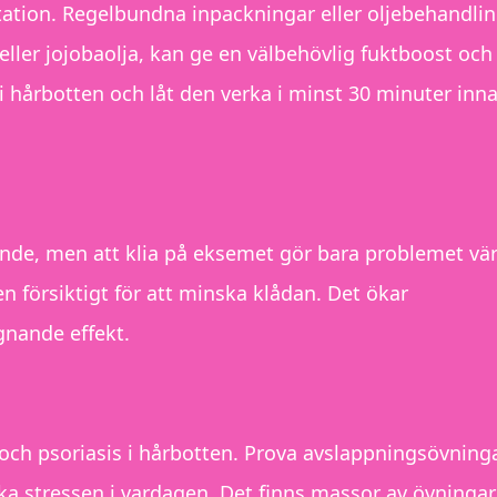
ritation. Regelbundna inpackningar eller oljebehandli
eller jojobaolja, kan ge en välbehövlig fuktboost och
 hårbotten och låt den verka i minst 30 minuter inn
terande, men att klia på eksemet gör bara problemet vär
en försiktigt för att minska klådan. Det ökar
gnande effekt.
och psoriasis i hårbotten. Prova avslappningsövninga
ska stressen i vardagen. Det finns massor av övninga