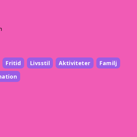
m
Fritid
Livsstil
Aktiviteter
Familj
mation