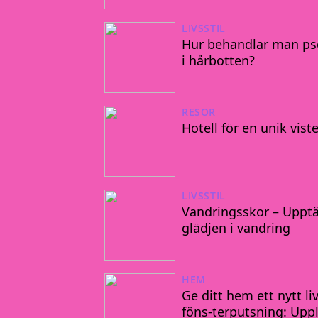
LIVSSTIL
Hur behandlar man pso
i hårbotten?
RESOR
Hotell för en unik vist
LIVSSTIL
Vandringsskor – Uppt
glädjen i vandring
HEM
Ge ditt hem ett nytt l
föns-terputsning: Upp