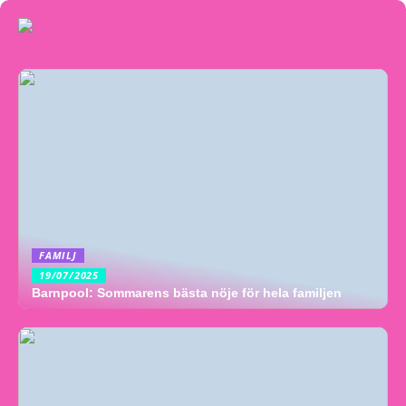
FAMILJ
19/07/2025
Barnpool: Sommarens bästa nöje för hela familjen