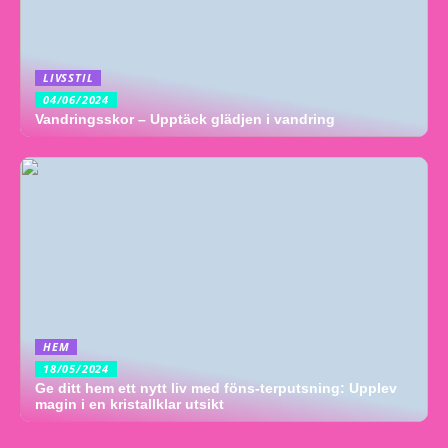
LIVSSTIL
04/06/2024
Vandringsskor – Upptäck glädjen i vandring
HEM
18/05/2024
Ge ditt hem ett nytt liv med föns-terputsning: Upplev
magin i en kristallklar utsikt