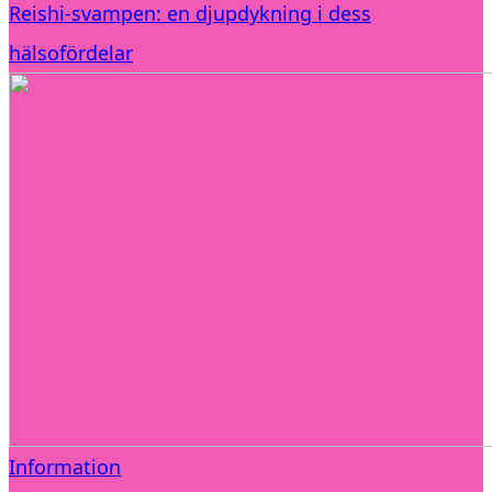
Reishi-svampen: en djupdykning i dess
hälsofördelar
Information