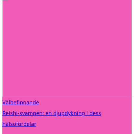
Välbefinnande
Reishi-svampen: en djupdykning i dess
hälsofördelar