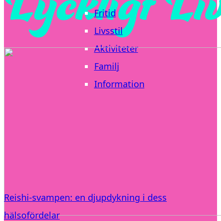
Fritid
Livsstil
Aktiviteter
Familj
Information
Reishi-svampen: en djupdykning i dess
hälsofördelar