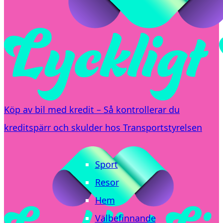
Köp av bil med kredit – Så kontrollerar du
kreditspärr och skulder hos Transportstyrelsen
Sport
Resor
Hem
Välbefinnande