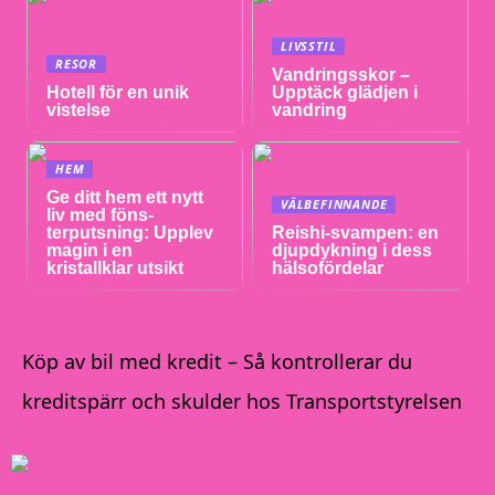
LIVSSTIL
RESOR
Vandringsskor –
Hotell för en unik
Upptäck glädjen i
vistelse
vandring
HEM
Ge ditt hem ett nytt
VÄLBEFINNANDE
liv med föns-
terputsning: Upplev
Reishi-svampen: en
magin i en
djupdykning i dess
kristallklar utsikt
hälsofördelar
Köp av bil med kredit – Så kontrollerar du
kreditspärr och skulder hos Transportstyrelsen