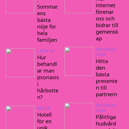
:
internet
Sommar
förenar
ens
oss och
bästa
bidrar till
nöje för
gemensk
hela
ap
familjen
INFORMA
LIVSSTIL
TION
Hur
Hitta
behandl
den
ar man
bästa
psoriasis
presente
i
n till
hårbotte
partnern
n?
INFORMA
RESOR
TION
Hotell
Pålitliga
för en
hudvård
unik