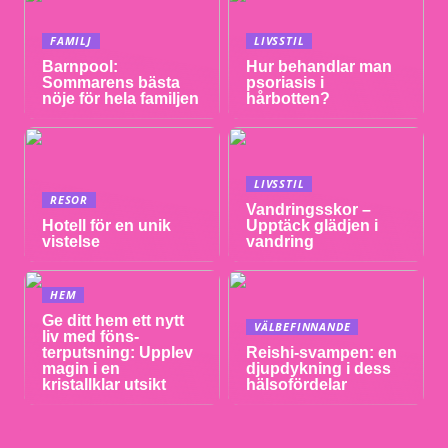
FAMILJ
LIVSSTIL
Barnpool:
Hur behandlar man
Sommarens bästa
psoriasis i
nöje för hela familjen
hårbotten?
LIVSSTIL
RESOR
Vandringsskor –
Hotell för en unik
Upptäck glädjen i
vistelse
vandring
HEM
Ge ditt hem ett nytt
VÄLBEFINNANDE
liv med föns-
terputsning: Upplev
Reishi-svampen: en
magin i en
djupdykning i dess
kristallklar utsikt
hälsofördelar