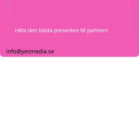
Hitta den bästa presenten till partnern
info@yesmedia.se