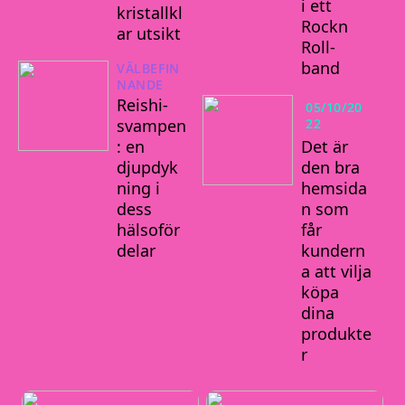
i ett
kristallkl
Rockn
ar utsikt
Roll-
band
VÄLBEFIN
NANDE
Reishi-
05/10/20
22
svampen
Det är
: en
den bra
djupdyk
hemsida
ning i
n som
dess
får
hälsoför
kundern
delar
a att vilja
köpa
dina
produkte
r