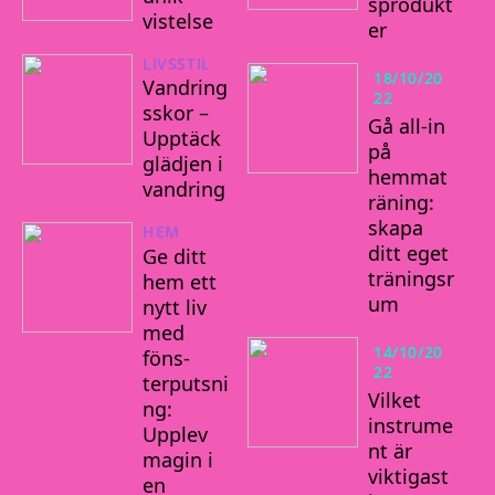
sprodukt
vistelse
er
LIVSSTIL
18/10/20
Vandring
22
sskor –
Gå all-in
Upptäck
på
glädjen i
hemmat
vandring
räning:
skapa
HEM
ditt eget
Ge ditt
träningsr
hem ett
um
nytt liv
med
14/10/20
föns-
22
terputsni
Vilket
ng:
instrume
Upplev
nt är
magin i
viktigast
en