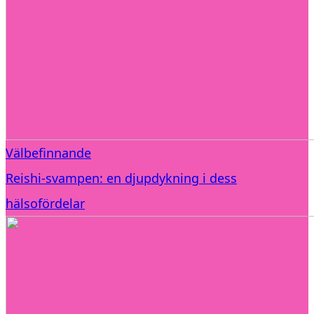
Välbefinnande
Reishi-svampen: en djupdykning i dess
hälsofördelar