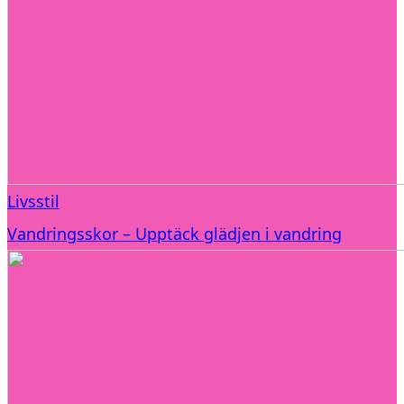
Livsstil
Vandringsskor – Upptäck glädjen i vandring