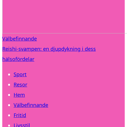
Välbefinnande
Reishi-svampen: en djupdykning i dess
hälsofördelar
Sport
Resor
Hem
Välbefinnande
Fritid
Livsstil