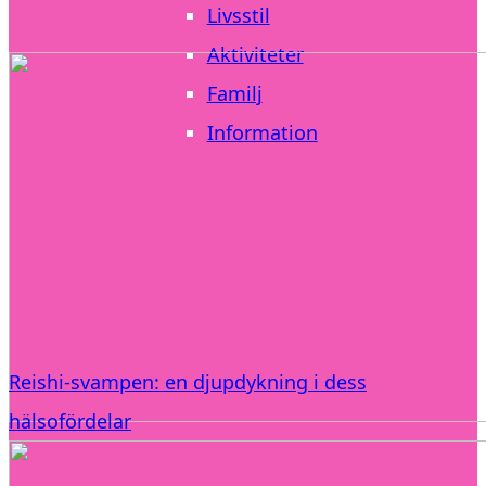
Livsstil
Aktiviteter
Familj
Information
Reishi-svampen: en djupdykning i dess
hälsofördelar