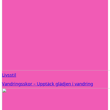
Livsstil
Vandringsskor – Upptäck glädjen i vandring