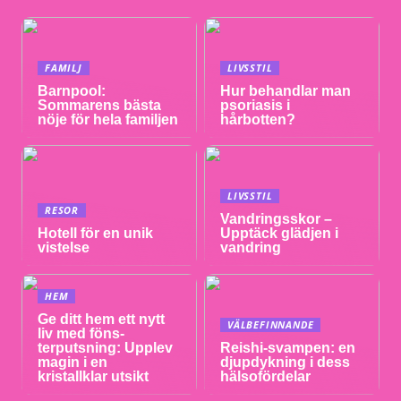
FAMILJ
LIVSSTIL
Barnpool:
Hur behandlar man
Sommarens bästa
psoriasis i
nöje för hela familjen
hårbotten?
LIVSSTIL
RESOR
Vandringsskor –
Hotell för en unik
Upptäck glädjen i
vistelse
vandring
HEM
Ge ditt hem ett nytt
VÄLBEFINNANDE
liv med föns-
terputsning: Upplev
Reishi-svampen: en
magin i en
djupdykning i dess
kristallklar utsikt
hälsofördelar